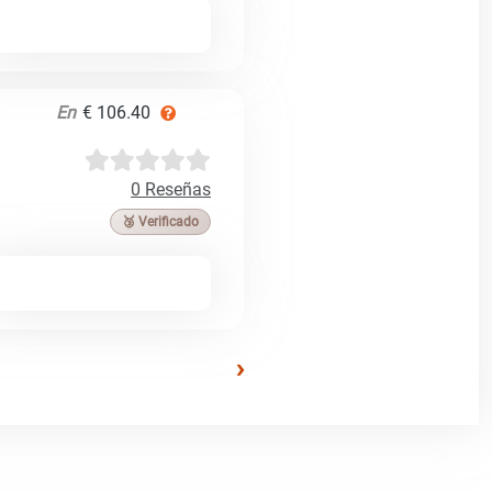
En
€ 106.40
0 Reseñas
🥉 Verificado
›