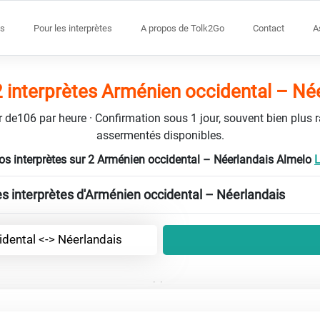
s
Pour les interprètes
A propos de Tolk2Go
Contact
A
 interprètes Arménien occidental – Né
tir de106 par heure · Confirmation sous 1 jour, souvent bien plus 
assermentés disponibles.
s interprètes sur 2 Arménien occidental – Néerlandais Almelo
L
les interprètes d'Arménien occidental – Néerlandais
dental <-> Néerlandais