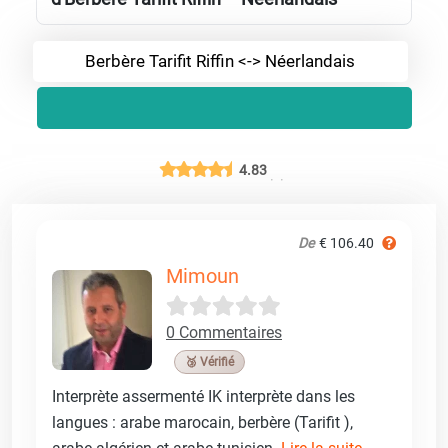
Berbère Tarifit Riffin <-> Néerlandais
4.83
De
€ 106.40
Mimoun
0 Commentaires
🥉 Vérifié
Interprète assermenté IK interprète dans les
langues : arabe marocain, berbère (Tarifit ),