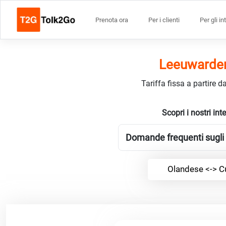
Prenota ora
Per i clienti
Per gli in
Leeuwarden 
Tariffa fissa a partire 
Scopri i nostri i
Domande frequenti sugli 
Olandese <-> C