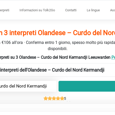
terpreti
Informazioni su Tolk2Go
Contatti
Le lingue
Ass
3 interpreti Olandese – Curdo del No
da €106 all'ora · Conferma entro 1 giorno, spesso molto più rapidam
disponibili.
nterpreti su 3 Olandese – Curdo del Nord Kermandji Leeuwarden
Pe
interpreti dell'Olandese – Curdo del Nord Kermandji
urdo del Nord Kermandji
5