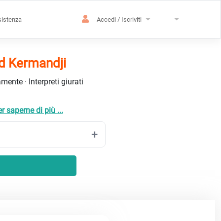
istenza
Accedi / Iscriviti
rd Kermandji
ente · Interpreti giurati
r saperne di più ...