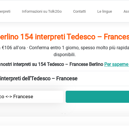
terpreti
Informazioni su Tolk2Go
Contatti
Le lingue
Ass
erlino 154 interpreti Tedesco – France
da €106 all'ora · Conferma entro 1 giorno, spesso molto più rapidam
disponibili.
 nostri interpreti su 154 Tedesco – Francese Berlino
Per saperne d
interpreti dell'Tedesco – Francese
o <-> Francese