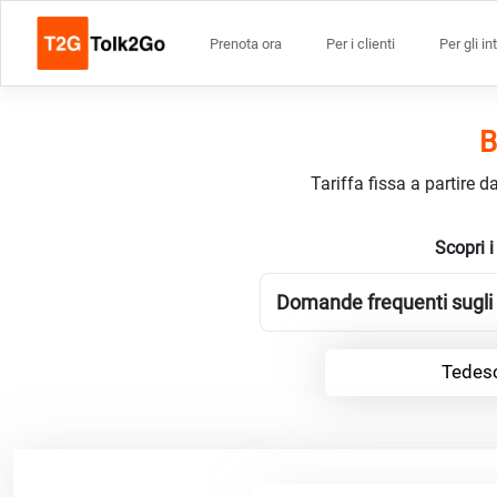
Prenota ora
Per i clienti
Per gli in
B
Tariffa fissa a partire 
Scopri i
Domande frequenti sugli 
Tedesc