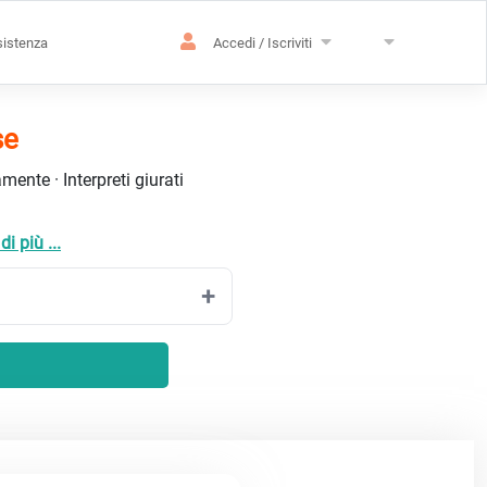
istenza
Accedi / Iscriviti
se
ente · Interpreti giurati
i più ...