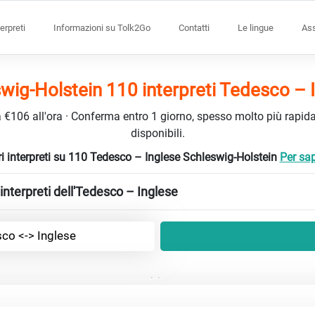
terpreti
Informazioni su Tolk2Go
Contatti
Le lingue
Ass
wig-Holstein 110 interpreti Tedesco – 
da €106 all'ora · Conferma entro 1 giorno, spesso molto più rapidam
disponibili.
ri interpreti su 110 Tedesco – Inglese Schleswig-Holstein
Per sap
nterpreti dell'Tedesco – Inglese
co <-> Inglese