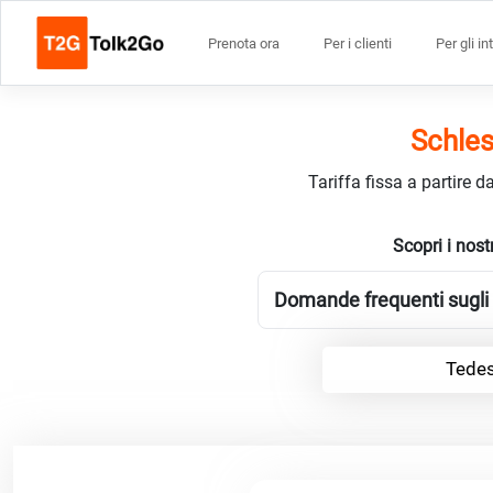
Prenota ora
Per i clienti
Per gli in
Schles
Tariffa fissa a partire 
Scopri i nost
Domande frequenti sugli i
Tedes