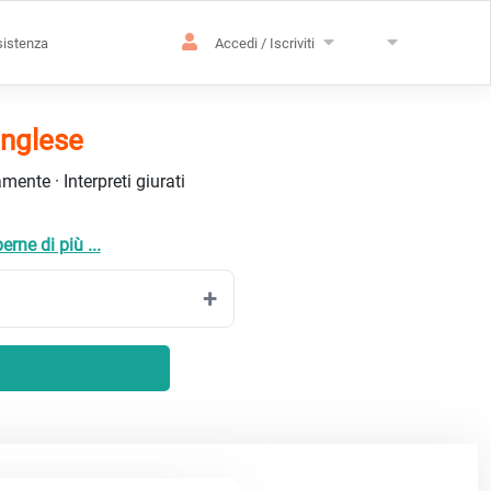
istenza
Accedi / Iscriviti
Inglese
ente · Interpreti giurati
erne di più ...