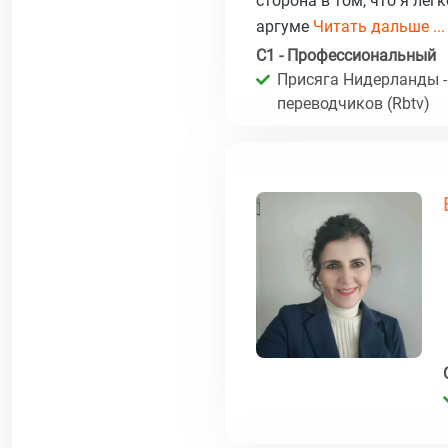
сторона в том, что я ле
аргуме
Читать дальше ...
C1 - Профессиональный
Присяга Нидерланды -
переводчиков (Rbtv)