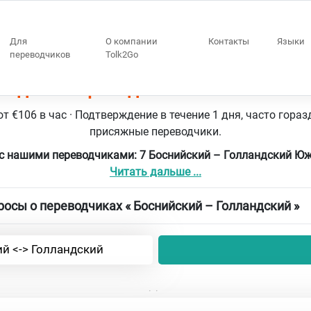
Для
О компании
Контакты
Языки
переводчиков
Tolk2Go
андия 7 переводчики Боснийский – 
т €106 в час · Подтверждение в течение 1 дня, часто гораз
присяжные переводчики.
с нашими переводчиками: 7 Боснийский – Голландский Ю
Читать дальше ...
осы о переводчиках « Боснийский – Голландский »
й <-> Голландский