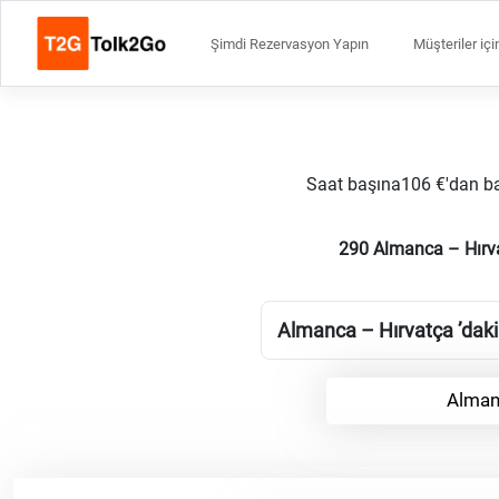
Şimdi Rezervasyon Yapın
Müşteriler içi
Saat başına106 €'dan başl
290 Almanca – Hırva
Almanca – Hırvatça ’daki t
Alman