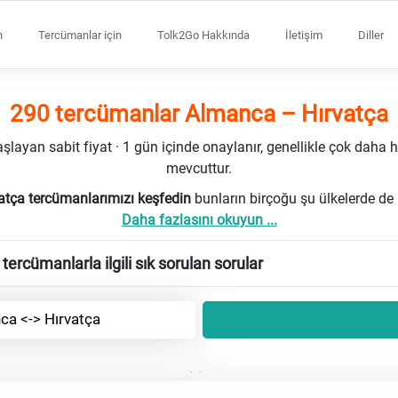
n
Tercümanlar için
Tolk2Go Hakkında
İletişim
Diller
290 tercümanlar Almanca – Hırvatça
ayan sabit fiyat · 1 gün içinde onaylanır, genellikle çok daha h
mevcuttur.
tça tercümanlarımızı keşfedin
bunların birçoğu şu ülkelerde de 
Daha fazlasını okuyun ...
ercümanlarla ilgili sık sorulan sorular
ca <-> Hırvatça