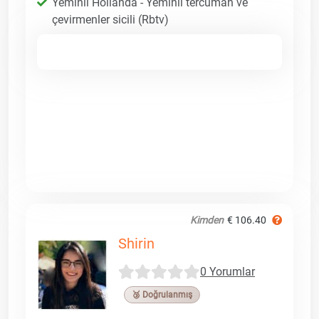
Yeminli Hollanda - Yeminli tercüman ve
çevirmenler sicili (Rbtv)
Kimden
€ 106.40
Shirin
0 Yorumlar
🥉 Doğrulanmış