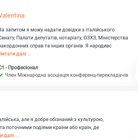
Valentina
За запитом я можу надати довідки з італійського
Сенату, Палати депутатів, нотаріату, ОЗХЗ, Міністерства
закордонних справ та інших органів. Я народивс
Читати далі ...
C1 - Професіонал
Член Міжнародна асоціація конференц-перекладачів
ійська, але я добре обізнаний з культурою,
та поточними подіями країни або країн, де
 далі ...