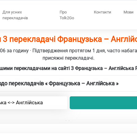
Для усних
Про
Контакти
Мови
перекладачів
Tolk2Go
 3 перекладачі Французька – Англій
106 за годину · Підтвердження протягом 1 дня, часто набаг
присяжні перекладачі.
шими перекладачами на сайті 3 Французька – Англійська
до перекладачів « Французька – Англійська »
ка <-> Англійська