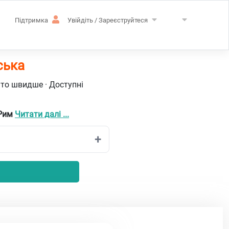
Підтримка
Увійдіть / Зареєструйтеся
ська
ато швидше · Доступні
 Рим
Читати далі ...