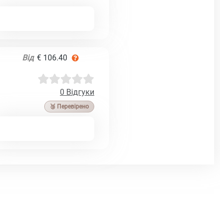
Від
€ 106.40
0 Відгуки
🥉 Перевірено