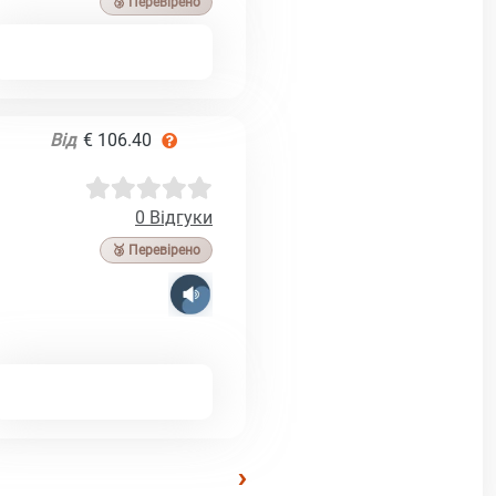
🥉 Перевірено
Від
€ 106.40
0 Відгуки
🥉 Перевірено
›