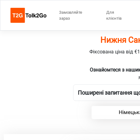
Замовляйте
Для
зараз
клієнтів
Нижня Сак
Фіксована ціна від €
Ознайомтеся з нашим
Поширені запитання що
Німецьк