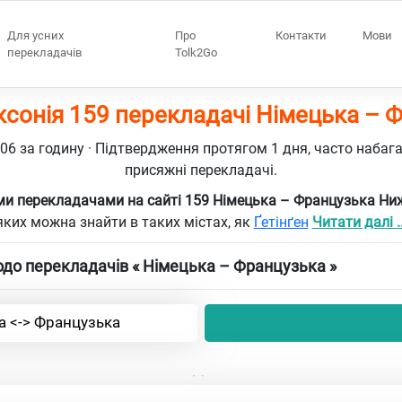
Для усних
Про
Контакти
Мови
перекладачів
Tolk2Go
сонія 159 перекладачі Німецька – 
106 за годину · Підтвердження протягом 1 дня, часто набаг
присяжні перекладачі.
и перекладачами на сайті 159 Німецька – Французька Ни
яких можна знайти в таких містах, як
Ґетінґен
Читати далі ..
до перекладачів « Німецька – Французька »
а <-> Французька