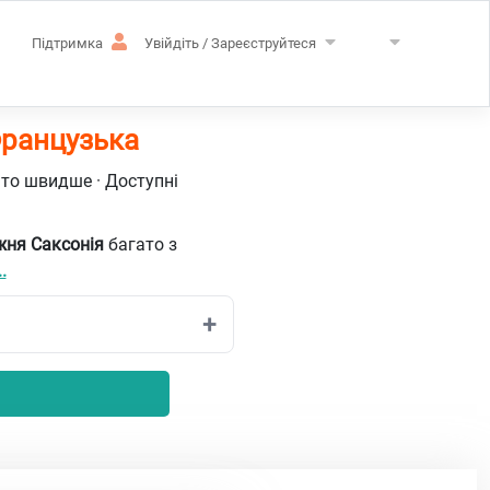
Підтримка
Увійдіть / Зареєструйтеся
Французька
ато швидше · Доступні
жня Саксонія
багато з
.