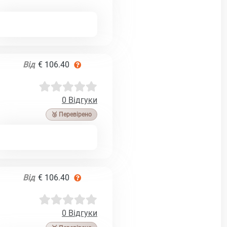
Від
€ 106.40
0 Відгуки
🥉 Перевірено
Від
€ 106.40
0 Відгуки