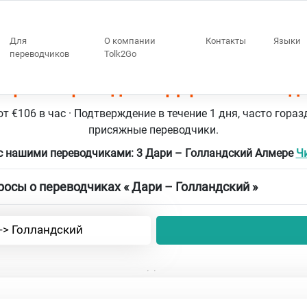
Для
О компании
Контакты
Языки
переводчиков
Tolk2Go
ере 3 переводчики Дари – Голланд
т €106 в час · Подтверждение в течение 1 дня, часто гораз
присяжные переводчики.
с нашими переводчиками: 3 Дари – Голландский Алмере
Чи
осы о переводчиках « Дари – Голландский »
-> Голландский