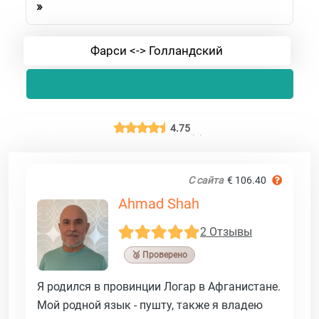
»
Фарси <-> Голландский
4.75
С сайта
€ 106.40
Ahmad Shah
2 Отзывы
🥉 Проверено
Я родился в провинции Логар в Афганистане.
Мой родной язык - пушту, также я владею