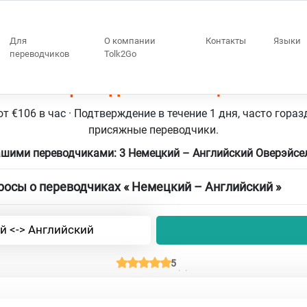
Для
О компании
Контакты
Языки
переводчиков
Tolk2Go
сел 3 переводчики Немецкий – Анг
т €106 в час · Подтверждение в течение 1 дня, часто гораз
присяжные переводчики.
ашими переводчиками: 3 Немецкий – Английский Оверэйсе
осы о переводчиках « Немецкий – Английский »
й <-> Английский
5