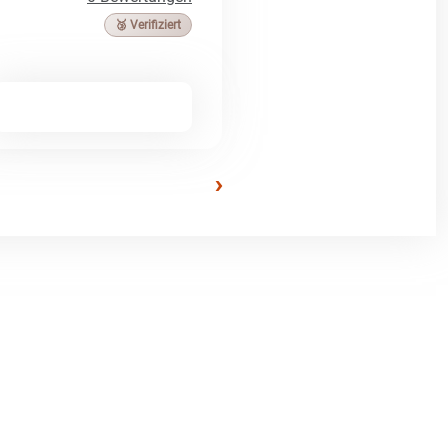
🥉 Verifiziert
›