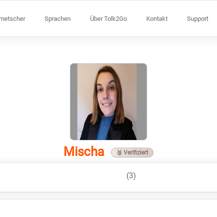
lmetscher
Sprachen
Über Tolk2Go
Kontakt
Support
Mischa
🥉 Verifiziert
(3)