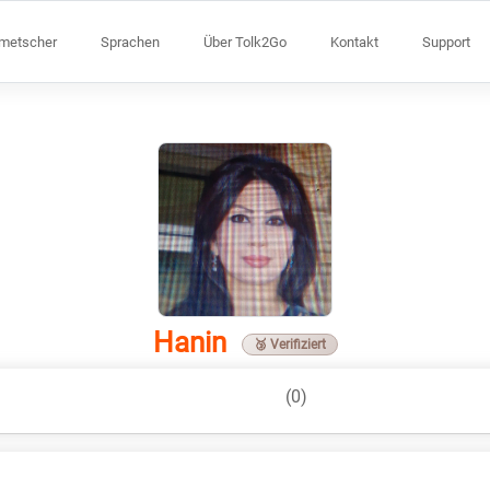
lmetscher
Sprachen
Über Tolk2Go
Kontakt
Support
Hanin
🥉 Verifiziert
(0)