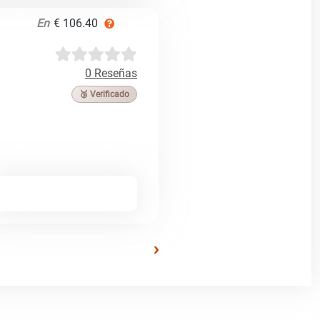
En
€ 106.40
0 Reseñas
🥉 Verificado
›