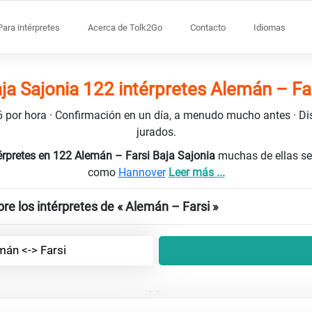
Para intérpretes
Acerca de Tolk2Go
Contacto
Idiomas
ja Sajonia 122 intérpretes Alemán – Fa
106 por hora · Confirmación en un día, a menudo mucho antes · D
jurados.
érpretes en 122 Alemán – Farsi Baja Sajonia
muchas de ellas se
como
Hannover
Leer más ...
re los intérpretes de « Alemán – Farsi »
mán <-> Farsi