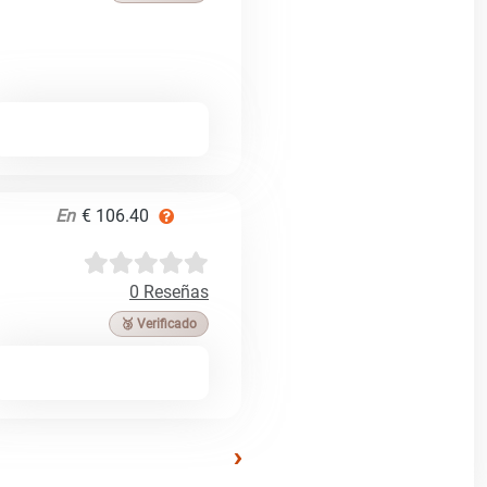
En
€ 106.40
0 Reseñas
🥉 Verificado
›