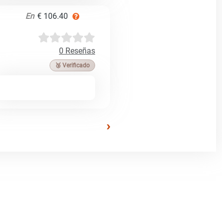
En
€ 106.40
0 Reseñas
🥉 Verificado
›