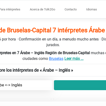
Para intérpretes
Acerca de Tolk2Go
Contacto
Idiomas
e Bruselas-Capital 7 intérpretes Árabe
106 por hora · Confirmación en un día, a menudo mucho antes · D
jurados.
rpretes en 7 Árabe – Inglés Región de Bruselas-Capital
muchas d
ciudades como
Bruselas
Leer más ...
e los intérpretes de « Árabe – Inglés »
be <-> Inglés