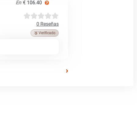
En
€ 106.40
0 Reseñas
🥉 Verificado
›