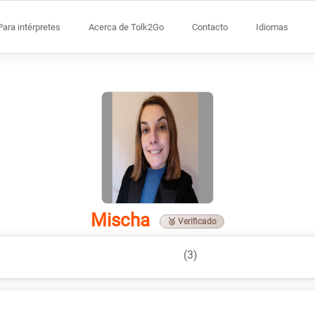
Para intérpretes
Acerca de Tolk2Go
Contacto
Idiomas
Mischa
🥉 Verificado
(3)