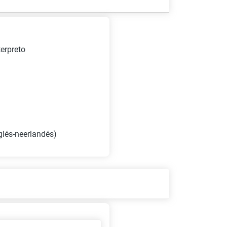
terpreto
glés-neerlandés)