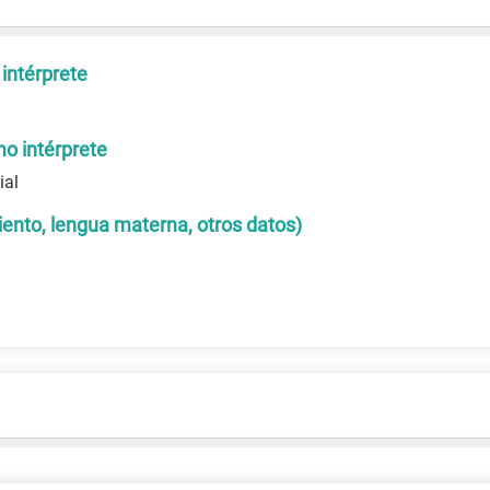
intérprete
o intérprete
ial
iento, lengua materna, otros datos)