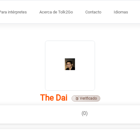
Para intérpretes
Acerca de Tolk2Go
Contacto
Idiomas
The Dai
🥉 Verificado
(0)