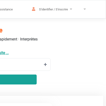
ssistance
S'identifier / S'inscrire
e
rapidement · Interprètes
ite ...