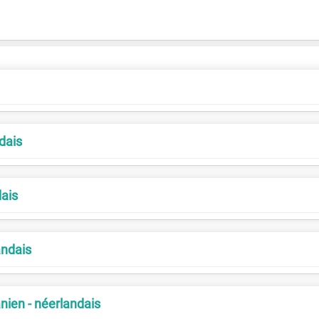
dais
dais
andais
nien - néerlandais