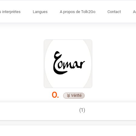
s interprètes
Langues
A propos de Tolk2Go
Contact
A
O.
🥉 Vérifié
(1)