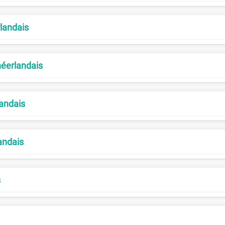
landais
néerlandais
landais
andais
s