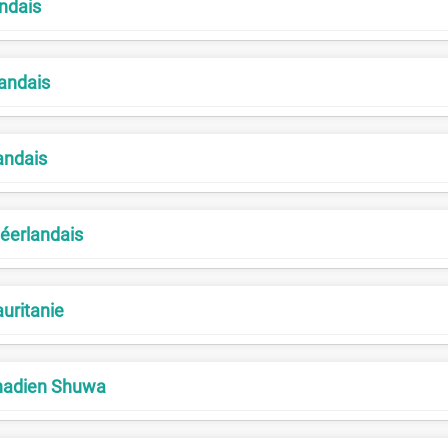
andais
landais
andais
 Néerlandais
uritanie
chadien Shuwa