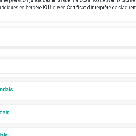
 interprétation juridiques en arabe marocain KU Leuven Diplôme
juridiques en berbère KU Leuven Certificat d'interprète de claque
andais
dais
dais