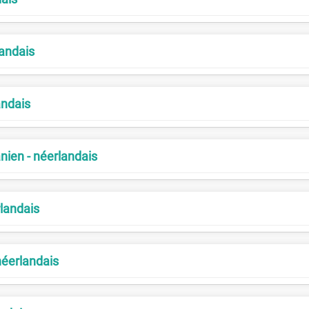
landais
andais
nien - néerlandais
landais
néerlandais