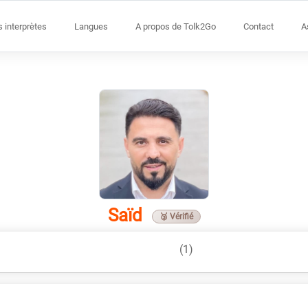
s interprètes
Langues
A propos de Tolk2Go
Contact
A
Saïd
🥉 Vérifié
(1)