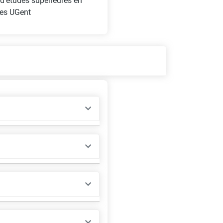
 d'études supérieures en
ttes UGent