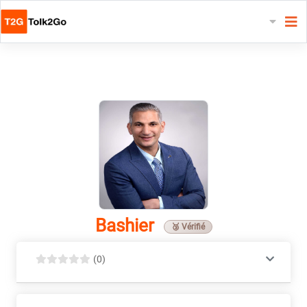
Bashier
🥉 Vérifié
(0)