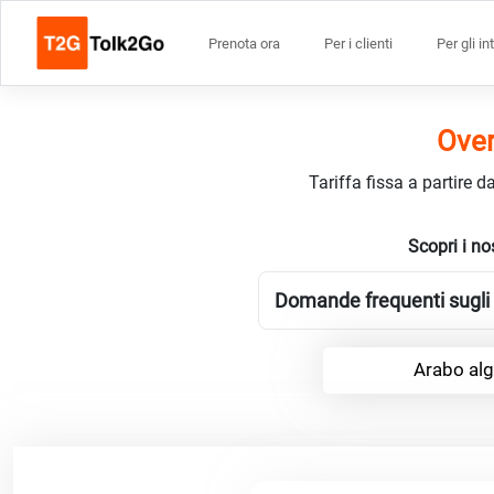
Prenota ora
Per i clienti
Per gli in
Over
Tariffa fissa a partire 
Scopri i no
Domande frequenti sugli i
Arabo alg