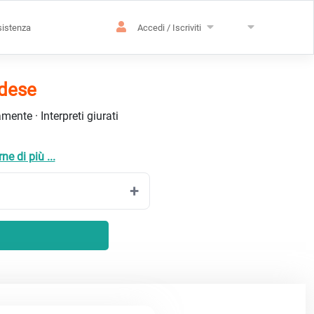
istenza
Accedi / Iscriviti
ndese
ente · Interpreti giurati
ne di più ...