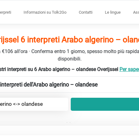
terpreti
Informazioni su Tolk2Go
Contatti
Le lingue
Ass
ijssel 6 interpreti Arabo algerino – ola
da €106 all'ora · Conferma entro 1 giorno, spesso molto più rapidam
disponibili.
stri interpreti su 6 Arabo algerino – olandese Overijssel
Per saper
nterpreti dell'Arabo algerino – olandese
erino <-> olandese