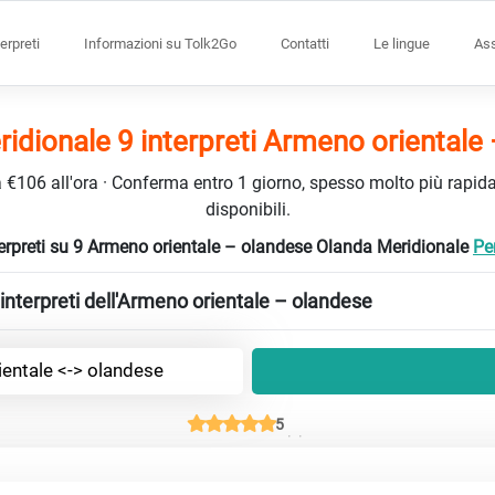
terpreti
Informazioni su Tolk2Go
Contatti
Le lingue
Ass
idionale 9 interpreti Armeno orientale
da €106 all'ora · Conferma entro 1 giorno, spesso molto più rapidam
disponibili.
nterpreti su 9 Armeno orientale – olandese Olanda Meridionale
Per
interpreti dell'Armeno orientale – olandese
entale <-> olandese
5