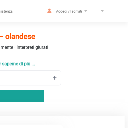
istenza
Accedi / Iscriviti
 – olandese
ente · Interpreti giurati
 saperne di più ...