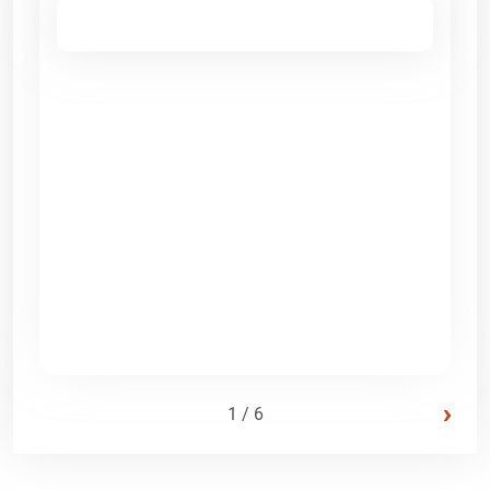
›
1 / 6