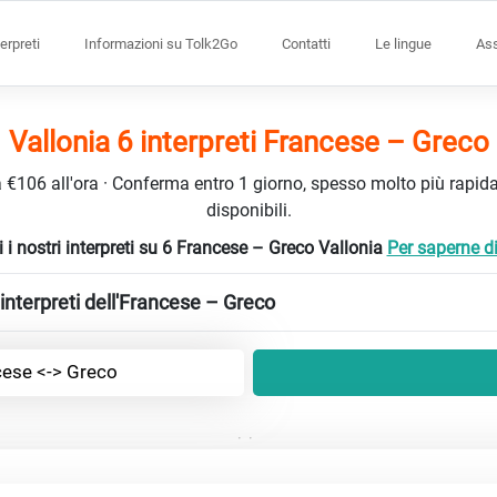
terpreti
Informazioni su Tolk2Go
Contatti
Le lingue
Ass
Vallonia 6 interpreti Francese – Greco
da €106 all'ora · Conferma entro 1 giorno, spesso molto più rapidam
disponibili.
 i nostri interpreti su 6 Francese – Greco Vallonia
Per saperne di 
interpreti dell'Francese – Greco
cese <-> Greco