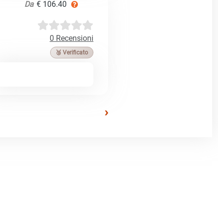
Da
€ 106.40
0 Recensioni
🥉 Verificato
›