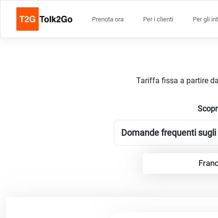
Prenota ora
Per i clienti
Per gli in
Tariffa fissa a partire 
Scopri
Domande frequenti sugli 
Fran