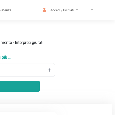
istenza
Accedi / Iscriviti
ente · Interpreti giurati
più ...