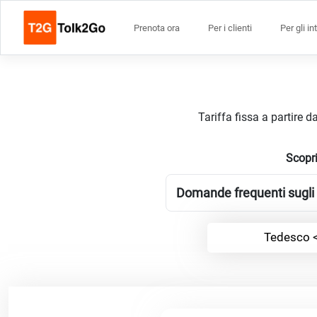
Prenota ora
Per i clienti
Per gli in
Tariffa fissa a partire 
Scopri
Domande frequenti sugli 
Tedesco <