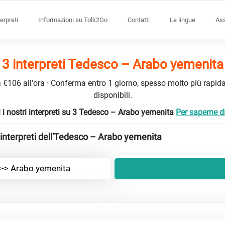
terpreti
Informazioni su Tolk2Go
Contatti
Le lingue
Ass
3 interpreti Tedesco – Arabo yemenita
da €106 all'ora · Conferma entro 1 giorno, spesso molto più rapidam
disponibili.
 i nostri interpreti su 3 Tedesco – Arabo yemenita
Per saperne di 
interpreti dell'Tedesco – Arabo yemenita
-> Arabo yemenita