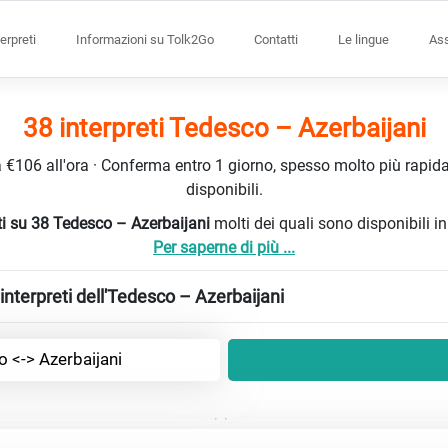
terpreti
Informazioni su Tolk2Go
Contatti
Le lingue
Ass
38 interpreti Tedesco – Azerbaijani
da €106 all'ora · Conferma entro 1 giorno, spesso molto più rapidam
disponibili.
reti su 38 Tedesco – Azerbaijani
molti dei quali sono disponibili 
Per saperne di più ...
nterpreti dell'Tedesco – Azerbaijani
 <-> Azerbaijani