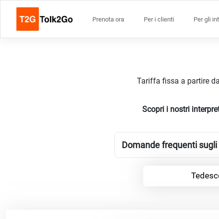
Prenota ora
Per i clienti
Per gli in
Tariffa fissa a partire 
Scopri i nostri interp
Domande frequenti sugli i
Tedesco