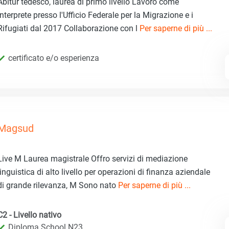
Abitur tedesco, laurea di primo livello Lavoro come
interprete presso l'Ufficio Federale per la Migrazione e i
Rifugiati dal 2017 Collaborazione con l
Per saperne di più ...
certificato e/o esperienza
Magsud
Live M Laurea magistrale Offro servizi di mediazione
linguistica di alto livello per operazioni di finanza aziendale
di grande rilevanza, M Sono nato
Per saperne di più ...
C2 - Livello nativo
Diploma School N23