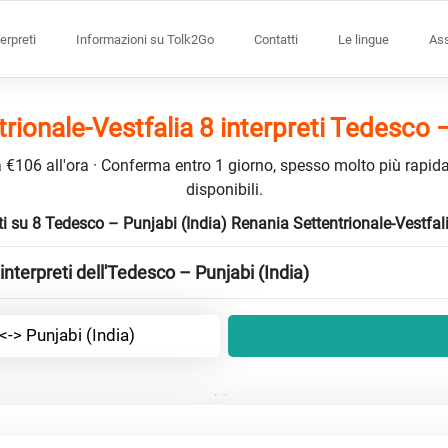
terpreti
Informazioni su Tolk2Go
Contatti
Le lingue
Ass
rionale-Vestfalia 8 interpreti Tedesco –
da €106 all'ora · Conferma entro 1 giorno, spesso molto più rapidam
disponibili.
reti su 8 Tedesco – Punjabi (India) Renania Settentrionale-Vestfa
nterpreti dell'Tedesco – Punjabi (India)
-> Punjabi (India)