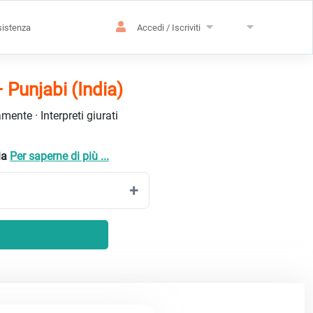
istenza
Accedi / Iscriviti
 Punjabi (India)
ente · Interpreti giurati
lia
Per saperne di più ...