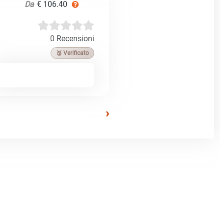
Da
€ 106.40
0 Recensioni
🥉 Verificato
›