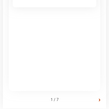
›
1 / 7