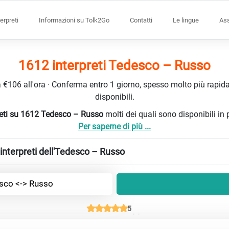
terpreti
Informazioni su Tolk2Go
Contatti
Le lingue
Ass
1612 interpreti Tedesco – Russo
da €106 all'ora · Conferma entro 1 giorno, spesso molto più rapidam
disponibili.
rpreti su 1612 Tedesco – Russo
molti dei quali sono disponibili i
Per saperne di più ...
interpreti dell'Tedesco – Russo
sco <-> Russo
5