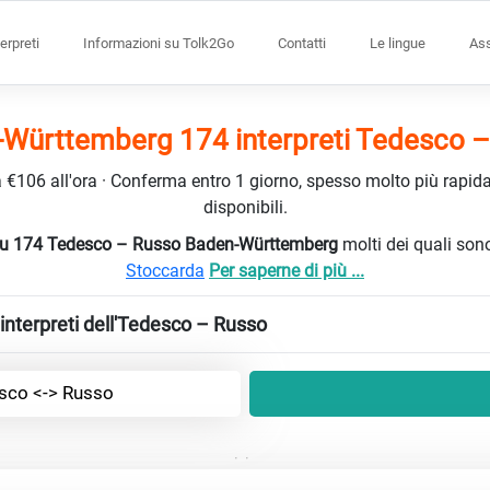
terpreti
Informazioni su Tolk2Go
Contatti
Le lingue
Ass
Württemberg 174 interpreti Tedesco 
da €106 all'ora · Conferma entro 1 giorno, spesso molto più rapidam
disponibili.
ti su 174 Tedesco – Russo Baden-Württemberg
molti dei quali son
Stoccarda
Per saperne di più ...
interpreti dell'Tedesco – Russo
sco <-> Russo