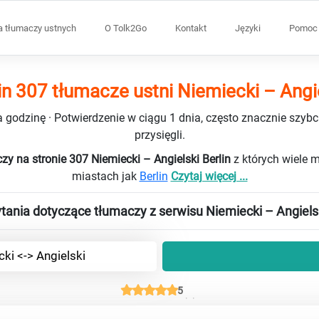
a tłumaczy ustnych
O Tolk2Go
Kontakt
Języki
Pomoc 
in 307 tłumacze ustni Niemiecki – Angi
 godzinę · Potwierdzenie w ciągu 1 dnia, często znacznie szybci
przysięgli.
zy na stronie 307 Niemiecki – Angielski Berlin
z których wiele 
miastach jak
Berlin
Czytaj więcej ...
tania dotyczące tłumaczy z serwisu Niemiecki – Angiels
ki <-> Angielski
5