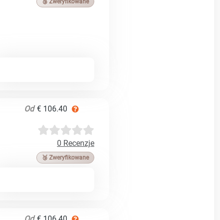
🥉 Zweryfikowane
Od
€ 106.40
0 Recenzje
🥉 Zweryfikowane
Od
€ 106.40