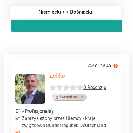
Niemiecki <-> Bośniacki
Od
€ 106.40
Zeljko
0 Recenzje
🥉 Zweryfikowane
C1 - Profesjonalny
Zaprzysiężony przez Niemcy - kraje
związkowe Bundesrepublik Deutschland
+1