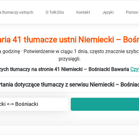
a tłumaczy ustnych
O Tolk2Go
Kontakt
Języki
Pomoc 
ria 41 tłumacze ustni Niemiecki – Bośn
 godzinę · Potwierdzenie w ciągu 1 dnia, często znacznie szybci
przysięgli.
zych tłumaczy na stronie 41 Niemiecki – Bośniacki Bawaria
Czyt
tania dotyczące tłumaczy z serwisu Niemiecki – Bośniac
ki <-> Bośniacki