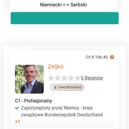
Niemiecki <-> Serbski
Od
€ 106.40
Zeljko
0 Recenzje
🥉 Zweryfikowane
C1 - Profesjonalny
Zaprzysiężony przez Niemcy - kraje
związkowe Bundesrepublik Deutschland
+1