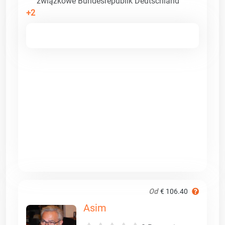
związkowe Bundesrepublik Deutschland
+2
Od
€ 106.40
Asim