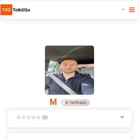
M
🥉 Verificado
(0)