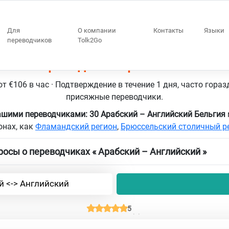
Для
О компании
Контакты
Языки
переводчиков
Tolk2Go
ия 30 переводчики Арабский – Англ
т €106 в час · Подтверждение в течение 1 дня, часто гораз
присяжные переводчики.
ашими переводчиками: 30 Арабский – Английский Бельгия
онах, как
Фламандский регион
,
Брюссельский столичный р
осы о переводчиках « Арабский – Английский »
й <-> Английский
5