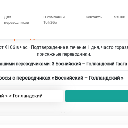
Для
О компании
Контакты
Языки
переводчиков
Tolk2Go
 3 переводчики Боснийский – Голла
т €106 в час · Подтверждение в течение 1 дня, часто гораз
присяжные переводчики.
нашими переводчиками: 3 Боснийский – Голландский Гааг
осы о переводчиках « Боснийский – Голландский »
й <-> Голландский