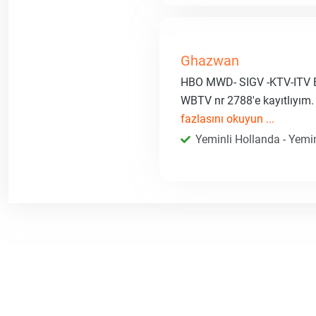
Ghazwan
HBO MWD- SIGV -KTV-ITV B
WBTV nr 2788'e kayıtlıyım.
fazlasını okuyun ...
Yeminli Hollanda - Yemin