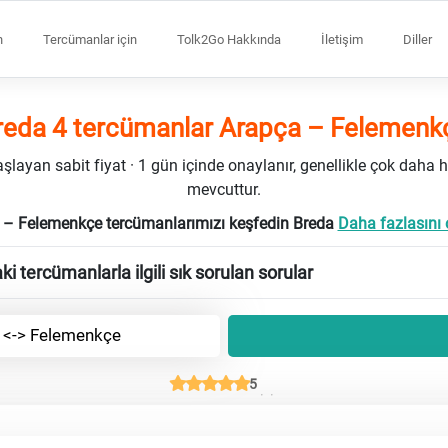
n
Tercümanlar için
Tolk2Go Hakkında
İletişim
Diller
reda 4 tercümanlar Arapça – Felemenk
ayan sabit fiyat · 1 gün içinde onaylanır, genellikle çok daha h
mevcuttur.
 – Felemenkçe tercümanlarımızı keşfedin Breda
Daha fazlasını 
 tercümanlarla ilgili sık sorulan sorular
 <-> Felemenkçe
5