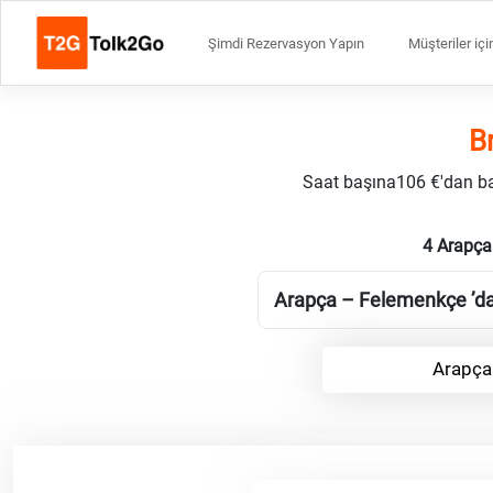
Şimdi Rezervasyon Yapın
Müşteriler içi
B
Saat başına106 €'dan başl
4 Arapça
Arapça – Felemenkçe ’daki
Arapça