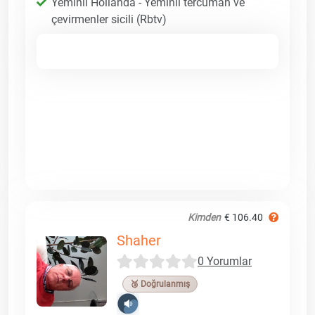
Yeminli Hollanda - Yeminli tercüman ve
çevirmenler sicili (Rbtv)
Kimden
€ 106.40
Shaher
0 Yorumlar
🥉 Doğrulanmış