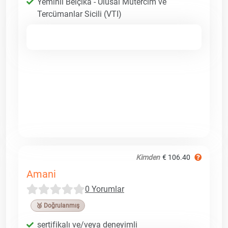
Yeminli Belçika - Ulusal Mütercim ve
Tercümanlar Sicili (VTI)
Kimden
€ 106.40
Amani
0 Yorumlar
🥉 Doğrulanmış
sertifikalı ve/veya deneyimli