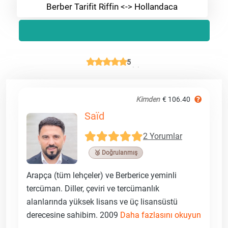
Berber Tarifit Riffin <-> Hollandaca
5
Kimden
€ 106.40
Saïd
2 Yorumlar
🥉 Doğrulanmış
Arapça (tüm lehçeler) ve Berberice yeminli
tercüman. Diller, çeviri ve tercümanlık
alanlarında yüksek lisans ve üç lisansüstü
derecesine sahibim. 2009
Daha fazlasını okuyun