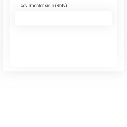
çevirmenler sicili (Rbtv)