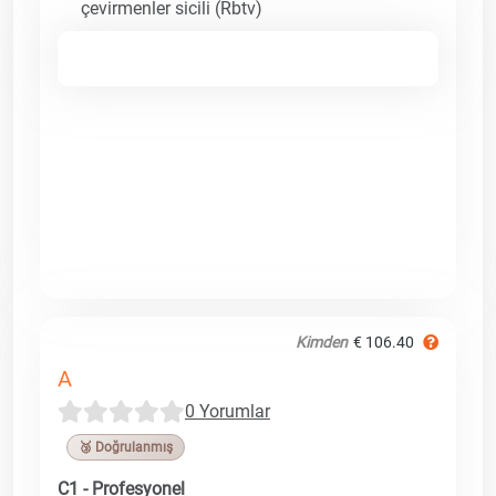
çevirmenler sicili (Rbtv)
Kimden
€ 106.40
A
0 Yorumlar
🥉 Doğrulanmış
C1 - Profesyonel